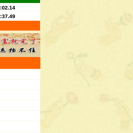
:02.14
:37.49