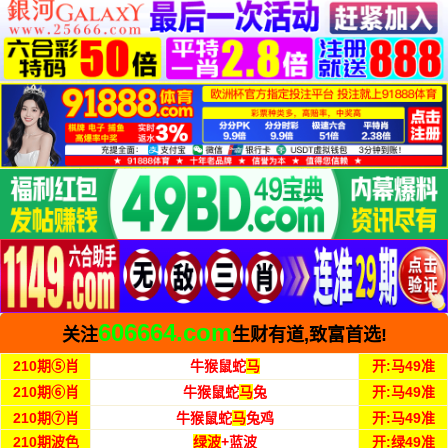
606664.com
关注
生财有道,致富首选!
210
期⑤肖
牛猴鼠蛇
马
开:
马49准
210
期⑥肖
牛猴鼠蛇
马
兔
开:
马49准
210
期⑦肖
牛猴鼠蛇
马
兔鸡
开:
马49准
210
期波色
绿波
+蓝波
开:
绿49准