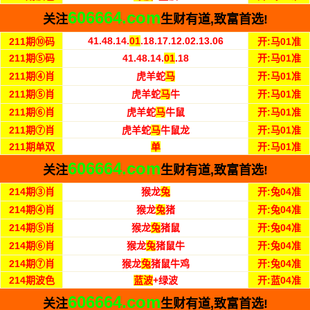
606664.com
关注
生财有道,致富首选!
41.48.14.
01
.18.17.12.02.13.06
211
期⑩码
开:
马01准
211
期⑤
码
41.48.14.
01
.18
开:
马01准
211
期④肖
虎羊蛇
马
开:
马01准
211
期⑤肖
虎羊蛇
马
牛
开:
马01准
211
期⑥肖
虎羊蛇
马
牛鼠
开:
马01准
211
期⑦肖
虎羊蛇
马
牛鼠龙
开:
马01准
211
期单双
单
开:
马01准
606664.com
关注
生财有道,致富首选!
214
期③肖
猴龙
兔
开:
兔04准
214
期④肖
猴龙
兔
猪
开:
兔04准
214
期⑤肖
猴龙
兔
猪鼠
开:
兔04准
214
期⑥肖
猴龙
兔
猪鼠牛
开:
兔04准
214
期⑦肖
猴龙
兔
猪鼠牛鸡
开:
兔04准
214
期波色
蓝波
+绿波
开:
蓝04准
606664.com
关注
生财有道,致富首选!