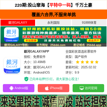
220期:投山窜海【
平特中一码
】千万土豪
覆盖六合界,不服来单挑
銀河GALAXY
永利国际
91888体育
永利国际APP
全国彩民首选彩票软件
授权：免费软件
类型：国产软件
大小：10.49MB
星级：
来源：永利国际
更新时间：2025.01.05
环境：Android/iOS
评分：9.9
已向本站押付1亿，请大家放心投注！
Android版
iPhone版
访问官网