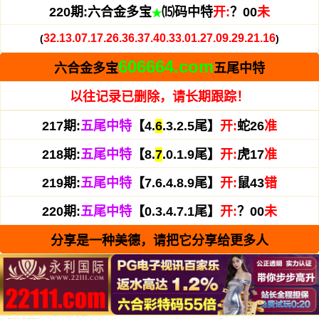
220期
:六合金多宝
⒂码中特
开:
？00
未
★
32.13.07.17.26.36.37.40.33.01.27.09.29.21.16
(
)
606664.com
六合金多宝
五尾中特
以往记录已删除，请长期跟踪！
217期:
五尾中特
【
4.
6
.3.2.5尾】
开:
蛇26
准
218期:
五尾中特
【
8.
7
.0.1.9尾】
开:
虎17
准
219期:
五尾中特
【
7.6.4.8.9尾】
开:
鼠43
错
220期:
五尾中特
【
0.3.4.7.1尾】
开:
？00
未
分享是一种美德，请把它分享给更多人