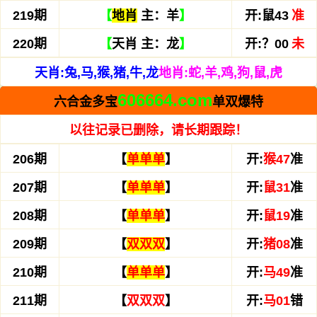
219期
【
地肖
主：羊
】
开:鼠43
准
220期
【
天肖 主：龙
】
开:？00
未
天肖:兔,马,猴,猪,牛,龙
地肖:蛇,羊,鸡,狗,鼠,虎
606664.com
六合金多宝
单双爆特
以往记录已删除，请长期跟踪！
206期
【
单
单
单
】
开:
猴47
准
207期
【
单
单
单
】
开:
鼠31
准
208期
【
单
单
单
】
开:
鼠19
准
209期
【
双
双
双
】
开:
猪08
准
210期
【
单
单
单
】
开:
马49
准
211期
【
双双双
】
开:
马01
错