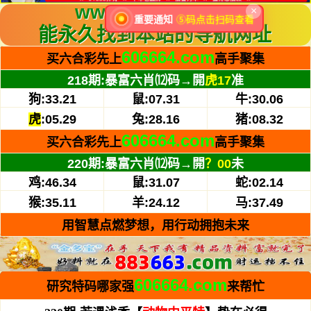
www.
60
6664
.com
能永久找到本站的导航网址
606664.com
买六合彩先上
高手聚集
×
218期:暴富六肖⑿码→開
虎17
准
重要通知
⑤码点击扫码查看
狗:33.21
鼠:07.31
牛:30.06
虎
:05.29
兔:28.16
猪:08.32
606664.com
买六合彩先上
高手聚集
220期:暴富六肖⑿码→開
？00
未
鸡:46.34
鼠:31.07
蛇:02.14
猴:35.11
羊:24.12
马:37.49
用智慧点燃梦想，用行动拥抱未来
606664.com
研究特码哪家强
来帮忙