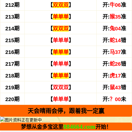
212期
【
双
双
双
】
开:
牛06
准
213期
【
单
单
单
】
开:
猴35
准
214期
【
双
双
双
】
开:
兔04
准
215期
【
单单单
】
开:
蛇14
错
216期
【
单
单
单
】
开:
马37
准
217期
【
单单单
】
开:
蛇26
错
218期
【
单
单
单
】
开:
虎17
准
219期
【
双双双
】
开:
鼠43
错
220期
【
单单单
】
开:
？00
未
天会晴雨会停，跟着我一定赢
884664.com
梦想从金多宝这里
开始！