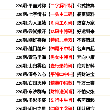
220期:
平面对称【
二字解平特
】公式推算
220期:
七字情书【
一头主二码
】暴富资料
220期:
为人湿婊【
⒍肖主⒍码
】致富万家
220期:
尝试嫩开【
⒓码中特码
】好运到来
220期:
刚好喜你【
特码︵单双
】不容错过
220期:
缠门缠户【
㈢尾不中特
】名声四起
220期:
索马里海【
男女中特肖
】奔向小康
220期:
山归雾色【
壹行爆特码
】绝对好料
220期:
深冬入心【
平特㈡中㈠
】招财进宝
220期:
亡国灭种【
精英⑺码数
】千万土豪
220期:
东沙群岛【
财神送㈤肖
】不怕火炼
220期:
多彩多姿【
⒌行中生肖
】名声四起
220期:
明日之星【
㈡段主②码
】团队研究