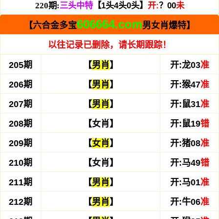
三头中特
【1头4头0头】
开:
？00
未
220期:
606664.com
【六合金多宝
男女肖爆特】
以往记录已删除，请长期跟踪！
205期
【
男肖
】
开:龙03
准
206期
【
男肖
】
开:猴47
准
207期
【
男肖
】
开:鼠31
准
208期
【女肖】
开:鼠19
错
209期
【
女肖
】
开:猪08
准
210期
【女肖】
开:马49
错
211期
【
男肖
】
开:马01
准
212期
【
男肖
】
开:牛06
准