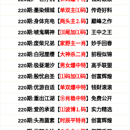
220期:墨染傾城【
单双主⑴码
】传奇好料
220期:身体充电【
两头主⒉码
】巅峰之作
220期:唬鬼瞒神【
⑶尾加⑴码
】王中之王
220期:废柴兄弟【
家野主一肖
】妙手回春
220期:白冠厘缨【
大神杀二肖
】前程似锦
220期:极昼潮汐【
男女爆中特
】高手联盟
220期:殷忧启圣【
⑴码加⑴码
】创富辉煌
220期:优游自适【
单双爆中特
】钱财滚滚
220期:重出江湖【
⑨肖稳中特
】免费公开
220期:爱的承诺【
⑴波博⒈码
】实力精选
220期:头孢菌素【
时辰平特肖
】创富辉煌