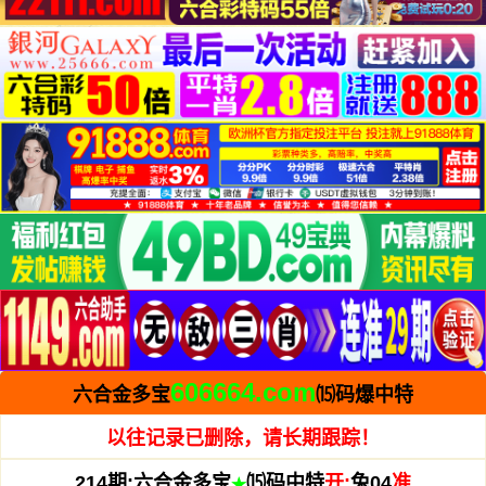
606664.com
六合金多宝
⒂码爆中特
以往记录已删除，请长期跟踪！
214期
:六合金多宝
⒂码中特
开:
兔04
准
★