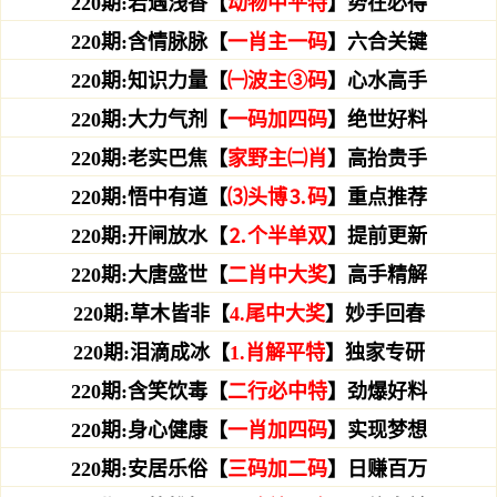
220期:
若遇浅香【
动物中平特
】势在必得
220期:
含情脉脉【
一肖主一码
】六合关键
220期:
知识力量【
㈠波主③码
】心水高手
220期:
大力气剂【
一码加四码
】绝世好料
220期:
老实巴焦【
家野主㈡肖
】高抬贵手
220期:
悟中有道【
⑶头博⒊码
】重点推荐
220期:
开闸放水【
⒉个半单双
】提前更新
220期:
大唐盛世【
二肖中大奖
】高手精解
220期:
草木皆非【
4.尾中大奖
】妙手回春
220期:
泪滴成冰【
1.肖解平特
】独家专研
220期:
含笑饮毒【
二行必中特
】劲爆好料
220期:
身心健康【
一肖加四码
】实现梦想
220期:
安居乐俗【
三码加二码
】日赚百万