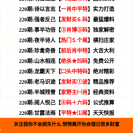
220期:
诗以言志【
一肖中平特
】实力打造
220期:
强者反己【
发财买⒍码
】最猛爆料
220期:
事半功倍【
③肖博③码
】独家解密
220期:
夜半诗人【
热门⒌个尾
】横扫庄家
220期:
珍禽奇兽【
前后肖中特
】大吉大利
220期:
山水相连【
绝杀★⒂码
】免费公开
220期:
龙霸天下【
㈡头中特码
】绝对精彩
220期:
老马识途【
发财买①波
】精品推荐
220期:
半城残雪【
家野主㈠肖
】经典资料
220期:
阅人悦己【
⑥码＋六码
】公式推算
220期:
甘露法雨【
平特★⑴尾
】天天快报
关注我你不会损失什么.悄悄离开你会错过很多财富