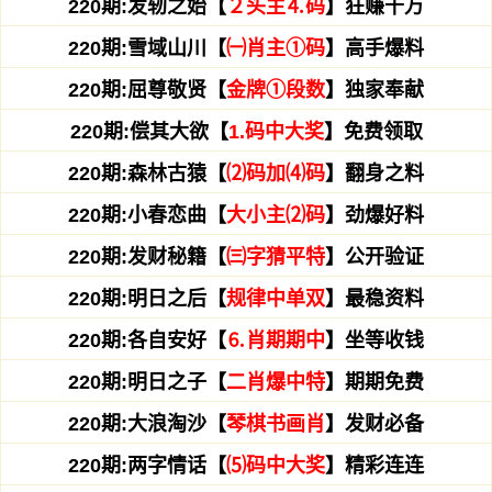
220期:发轫之始【
２头主⒋码
】狂赚千万
220期:雪域山川【
㈠肖主①码
】高手爆料
220期:屈尊敬贤【
金牌①段数
】独家奉献
220期:偿其大欲【
1.码中大奖
】免费领取
220期:森林古猿【
⑵码加⑷码
】翻身之料
220期:小春恋曲【
大小主⑵码
】劲爆好料
220期:发财秘籍【
㈢字猜平特
】公开验证
220期:明日之后【
规律中单双
】最稳资料
220期:各自安好【
⒍肖期期中
】坐等收钱
220期:明日之子【
二肖爆中特
】期期免费
220期:大浪淘沙【
琴棋书画肖
】发财必备
220期:两字情话【
⑸码中大奖
】精彩连连