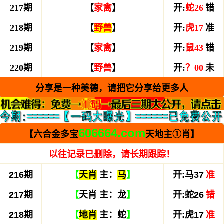
217期
【
家禽
】
开:
蛇26
错
218期
【
野兽
】
开:
虎17
准
219期
【
家禽
】
开:
鼠43
错
220期
【
野兽
】
开:
？00
未
分享是一种美德，请把它分享给更多人
606664.com
【六合金多宝
天地主①肖】
以往记录已删除，请长期跟踪！
216期
【
天肖
主：
马
】
开:马37
准
217期
【
天肖 主：龙
】
开:蛇26
错
218期
【
地肖
主：蛇
】
开:虎17
准