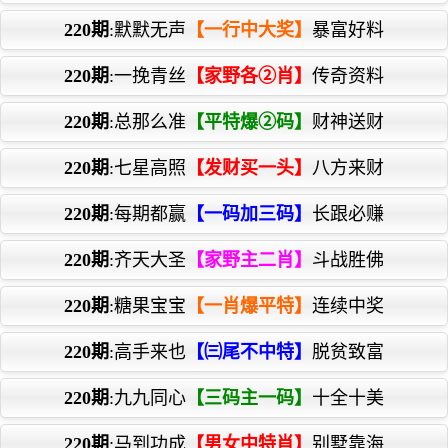
220期
:默默无声
【
一行中大奖】
暴富好料
220期
:一挽青丝
【家野各②肖】
传奇资料
220期
:总那么准
【平特爆②码】
财神送财
220期
:七星高照
【发财买一头】
八方来财
220期
:每期都赢
【一码加三码】
长跟必赚
220期
:齐天大圣
【家野主二肖】
斗战胜佛
220期
:糖果宝宝
【一肖爆平特】
连续中奖
220期
:高手来也
【㈢尾不中特】
脱贫致富
220期
:九九同心
【三码主一码】
十全十美
220期
:马到功成
【男女中特肖】
别墅靠海